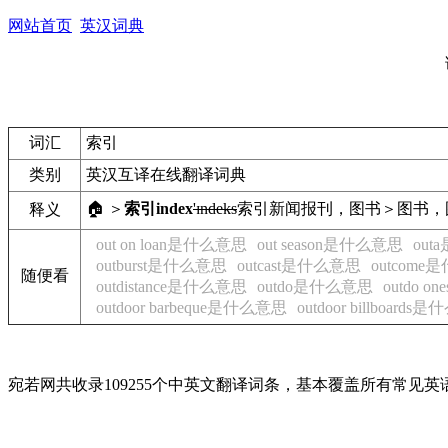
网站首页
英汉词典
词汇
索引
类别
英汉互译在线翻译词典
🏠 ＞
索引
index
'ɪndeks
索引
新闻报刊，图书＞图书，
释义
out on loan是什么意思
out season是什么意思
ou
outburst是什么意思
outcast是什么意思
outcom
随便看
outdistance是什么意思
outdo是什么意思
outdo o
outdoor barbeque是什么意思
outdoor billboard
宛若网共收录109255个中英文翻译词条，基本覆盖所有常