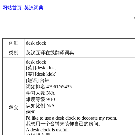
网站首页
英汉词典
词汇
desk clock
类别
英汉互译在线翻译词典
desk clock
[英] [desk klɒk]
[美] [dɛsk klɑk]
[短语] 台钟
词频排名 47961/55435
学习人数 N/A
难度等级 9/10
认知比例 N/A
释义
例句
l'd like to use a desk clock to decorate my room.
我想用一个台钟来装饰自己的房间。
A desk clock is useful.