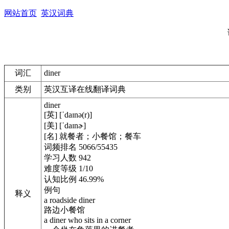
网站首页
英汉词典
词汇
diner
类别
英汉互译在线翻译词典
diner
[英] [ˈdaɪnə(r)]
[美] [ˈdaɪnɚ]
[名] 就餐者；小餐馆；餐车
词频排名 5066/55435
学习人数 942
难度等级 1/10
认知比例 46.99%
例句
释义
a roadside diner
路边小餐馆
a diner who sits in a corner