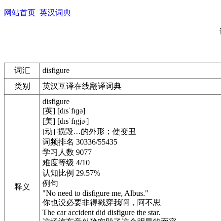
网站首页
英汉词典
词汇
disfigure
类别
英汉互译在线翻译词典
disfigure
[英] [dɪsˈfɪɡə]
[美] [dɪsˈfɪgjɚ]
[动] 损毁…的外形；使变丑
词频排名 30336/55435
学习人数 9077
难度等级 4/10
认知比例 29.57%
例句
释义
"No need to disfigure me, Albus."
你也没必要非得戳穿我啊，阿不思
The car accident did disfigure the star.