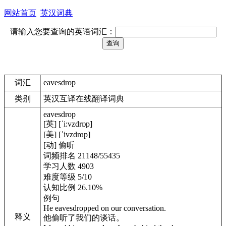
网站首页
英汉词典
请输入您要查询的英语词汇：
词汇
eavesdrop
类别
英汉互译在线翻译词典
eavesdrop
[英] [ˈi:vzdrɒp]
[美] [ˈivzdrɑp]
[动] 偷听
词频排名 21148/55435
学习人数 4903
难度等级 5/10
认知比例 26.10%
例句
He eavesdropped on our conversation.
释义
他偷听了我们的谈话。