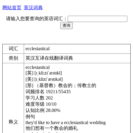
网站首页
英汉词典
请输入您要查询的英语词汇：
词汇
ecclesiastical
类别
英汉互译在线翻译词典
ecclesiastical
[英] [ɪˌkli:ziˈæstɪkl]
[美] [ɪˌkliziˈæstɪkəl]
[形] （基督教）教会的；传教士的
词频排名 19211/55435
学习人数 202
难度等级 10/10
认知比例 28.00%
例句
释义
they'd like to have a ecclesiastical wedding
他们想有一个教会的婚礼