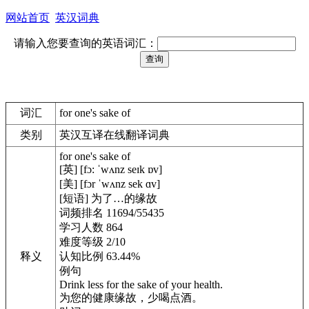
网站首页
英汉词典
请输入您要查询的英语词汇：
词汇
for one's sake of
类别
英汉互译在线翻译词典
for one's sake of
[英] [fɔ: ˈwʌnz seɪk ɒv]
[美] [fɔr ˈwʌnz sek ɑv]
[短语] 为了…的缘故
词频排名 11694/55435
学习人数 864
难度等级 2/10
释义
认知比例 63.44%
例句
Drink less for the sake of your health.
为您的健康缘故，少喝点酒。