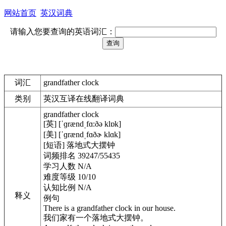
网站首页
英汉词典
请输入您要查询的英语词汇：
词汇
grandfather clock
类别
英汉互译在线翻译词典
grandfather clock
[英] [ˈɡrændˌfɑ:ðə klɒk]
[美] [ˈɡrændˌfɑðɚ klɑk]
[短语] 落地式大摆钟
词频排名 39247/55435
学习人数 N/A
难度等级 10/10
认知比例 N/A
释义
例句
There is a grandfather clock in our house.
我们家有一个落地式大摆钟。