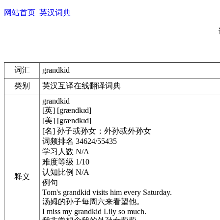
网站首页
英汉词典
词汇
grandkid
类别
英汉互译在线翻译词典
grandkid
[英] [grændkɪd]
[美] [grændkɪd]
[名] 孙子或孙女；外孙或外孙女
词频排名 34624/55435
学习人数 N/A
难度等级 1/10
认知比例 N/A
释义
例句
Tom's grandkid visits him every Saturday.
汤姆的孙子每周六来看望他。
I miss my grandkid Lily so much.