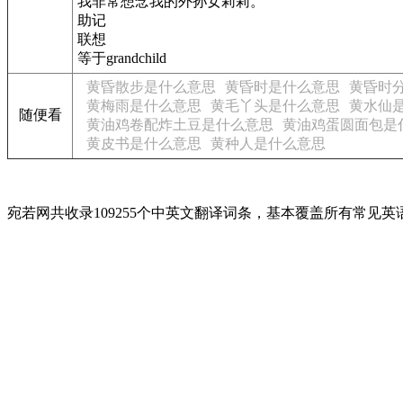
我非常想念我的外孙女莉莉。
助记
联想
等于grandchild
黄昏散步是什么意思
黄昏时是什么意思
黄昏时
黄梅雨是什么意思
黄毛丫头是什么意思
黄水仙
随便看
黄油鸡卷配炸土豆是什么意思
黄油鸡蛋圆面包是
黄皮书是什么意思
黄种人是什么意思
宛若网共收录109255个中英文翻译词条，基本覆盖所有常