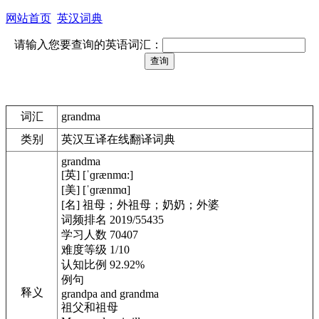
网站首页
英汉词典
请输入您要查询的英语词汇：
词汇
grandma
类别
英汉互译在线翻译词典
grandma
[英] [ˈɡrænmɑ:]
[美] [ˈɡrænmɑ]
[名] 祖母；外祖母；奶奶；外婆
词频排名 2019/55435
学习人数 70407
难度等级 1/10
认知比例 92.92%
例句
释义
grandpa and grandma
祖父和祖母