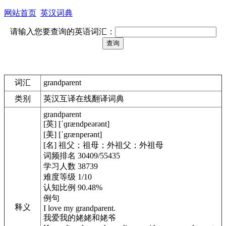
网站首页
英汉词典
请输入您要查询的英语词汇：
词汇
grandparent
类别
英汉互译在线翻译词典
grandparent
[英] [ˈɡrændpeərənt]
[美] [ˈgrænperənt]
[名] 祖父；祖母；外祖父；外祖母
词频排名 30409/55435
学习人数 38739
难度等级 1/10
认知比例 90.48%
例句
释义
I love my grandparent.
我爱我的姥姥和姥爷