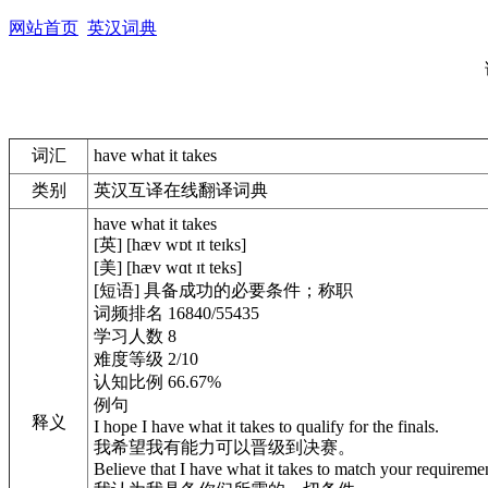
网站首页
英汉词典
词汇
have what it takes
类别
英汉互译在线翻译词典
have what it takes
[英] [hæv wɒt ɪt teɪks]
[美] [hæv wɑt ɪt teks]
[短语] 具备成功的必要条件；称职
词频排名 16840/55435
学习人数 8
难度等级 2/10
认知比例 66.67%
例句
释义
I hope I have what it takes to qualify for the finals.
我希望我有能力可以晋级到决赛。
Believe that I have what it takes to match your requireme