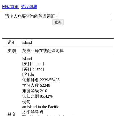
网站首页
英汉词典
请输入您要查询的英语词汇：
词汇
island
类别
英汉互译在线翻译词典
island
[英] [ˈaɪlənd]
[美] [ˈaɪlənd]
[名] 岛
词频排名 2239/55435
学习人数 62248
难度等级 2/10
认知比例 85.42%
例句
an island in the Pacific
太平洋岛屿
释义