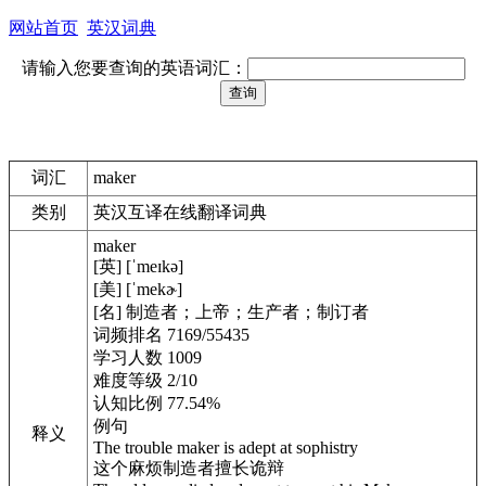
网站首页
英汉词典
请输入您要查询的英语词汇：
词汇
maker
类别
英汉互译在线翻译词典
maker
[英] [ˈmeɪkə]
[美] [ˈmekɚ]
[名] 制造者；上帝；生产者；制订者
词频排名 7169/55435
学习人数 1009
难度等级 2/10
认知比例 77.54%
例句
释义
The trouble maker is adept at sophistry
这个麻烦制造者擅长诡辩