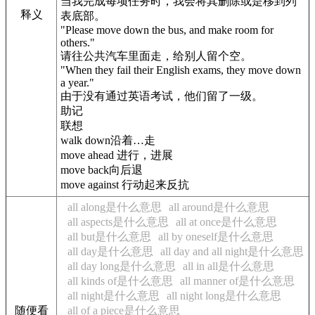
当我完成每项任务时，我会将其删除或是移到列
释义
表底部。
"Please move down the bus, and make room for
others."
请往公共汽车里面走，给别人留个空。
"When they fail their English exams, they move down
a year."
由于没有通过英语考试，他们留了一级。
助记
联想
walk down沿着…走
move ahead 进行，进展
move back向后退
move against 行动起来反抗
all along是什么意思
all around是什么意思
all aspects是什么意思
all at once是什么意思
all but是什么意思
all by oneself是什么意思
all day是什么意思
all day and all night是什么意思
all day long是什么意思
all in all是什么意思
all kinds of是什么意思
all manner of是什么意思
all night是什么意思
all night long是什么意思
随便看
all of a piece是什么意思