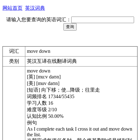
网站首页
英汉词典
请输入您要查询的英语词汇：
词汇
move down
类别
英汉互译在线翻译词典
move down
[英] [mu:v daʊn]
[美] [muv daʊn]
[短语] 向下移；使...降级；往里走
词频排名 17344/55435
学习人数 16
难度等级 2/10
认知比例 50.00%
例句
As I complete each task I cross it out and move down
the list.