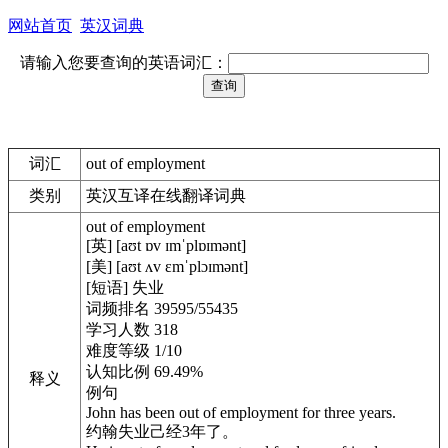
网站首页
英汉词典
请输入您要查询的英语词汇：
词汇
out of employment
类别
英汉互译在线翻译词典
out of employment
[英] [aʊt ɒv ɪmˈplɒɪmənt]
[美] [aʊt ʌv ɛmˈplɔɪmənt]
[短语] 失业
词频排名 39595/55435
学习人数 318
难度等级 1/10
认知比例 69.49%
释义
例句
John has been out of employment for three years.
约翰失业己经3年了。