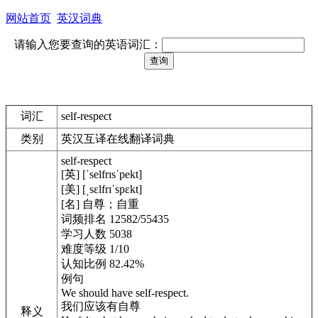
网站首页
英汉词典
请输入您要查询的英语词汇：
词汇
self-respect
类别
英汉互译在线翻译词典
self-respect
[英] [ˈselfrɪsˈpekt]
[美] [ˌsɛlfrɪˈspɛkt]
[名] 自尊；自重
词频排名 12582/55435
学习人数 5038
难度等级 1/10
认知比例 82.42%
例句
We should have self-respect.
我们应该有自尊
释义