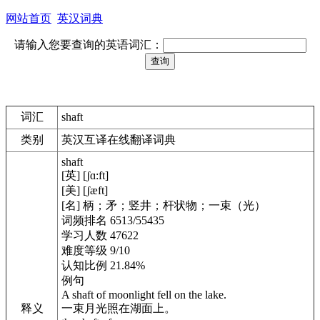
网站首页
英汉词典
请输入您要查询的英语词汇：
词汇
shaft
类别
英汉互译在线翻译词典
shaft
[英] [ʃɑ:ft]
[美] [ʃæft]
[名] 柄；矛；竖井；杆状物；一束（光）
词频排名 6513/55435
学习人数 47622
难度等级 9/10
认知比例 21.84%
例句
A shaft of moonlight fell on the lake.
释义
一束月光照在湖面上。