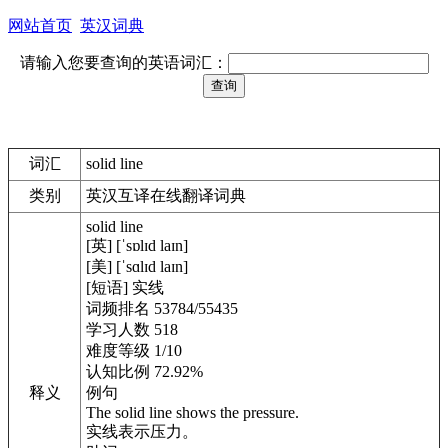
网站首页
英汉词典
请输入您要查询的英语词汇：
词汇
solid line
类别
英汉互译在线翻译词典
solid line
[英] [ˈsɒlɪd laɪn]
[美] [ˈsɑlɪd laɪn]
[短语] 实线
词频排名 53784/55435
学习人数 518
难度等级 1/10
认知比例 72.92%
释义
例句
The solid line shows the pressure.
实线表示压力。