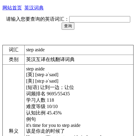
网站首页
英汉词典
请输入您要查询的英语词汇：
词汇
step aside
类别
英汉互译在线翻译词典
step aside
[英] [step əˈsaɪd]
[美] [stɛp əˈsaɪd]
[短语] 让到一边；让位
词频排名 9695/55435
学习人数 118
难度等级 10/10
认知比例 45.45%
例句
it's time for you to step aside
释义
该是你走的时候了