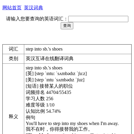
网站首页
英汉词典
请输入您要查询的英语词汇：
词汇
step into sb.'s shoes
类别
英汉互译在线翻译词典
step into sb.'s shoes
[英] [step ˈɪntu: ˈsʌmbədɪz ˈʃu:z]
[美] [step ˈɪntu ˈsʌmbədɪz ˈʃuz]
[短语] 接替某人的职位
词频排名 44704/55435
学习人数 256
难度等级 1/10
认知比例 54.74%
释义
例句
You'll have to step into my shoes when I'm away.
我不在时，你得接替我的工作。