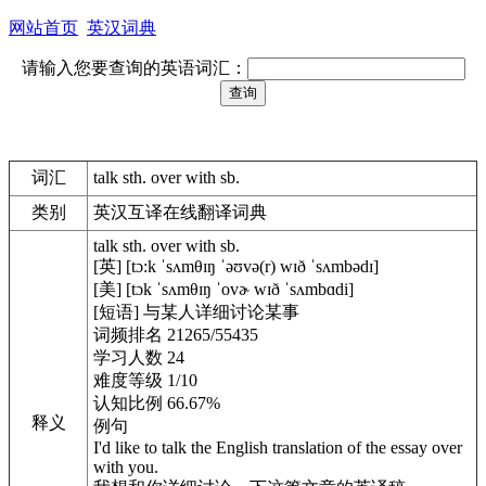
网站首页
英汉词典
请输入您要查询的英语词汇：
词汇
talk sth. over with sb.
类别
英汉互译在线翻译词典
talk sth. over with sb.
[英] [tɔ:k ˈsʌmθɪŋ ˈəʊvə(r) wɪð ˈsʌmbədɪ]
[美] [tɔk ˈsʌmθɪŋ ˈovɚ wɪð ˈsʌmbɑdi]
[短语] 与某人详细讨论某事
词频排名 21265/55435
学习人数 24
难度等级 1/10
认知比例 66.67%
释义
例句
I'd like to talk the English translation of the essay over
with you.