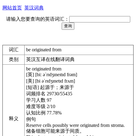
网站首页
英汉词典
请输入您要查询的英语词汇：
词汇
be originated from
类别
英汉互译在线翻译词典
be originated from
[英] [bi: əˈrɪdʒɪneɪtɪd frəm]
[美] [bi əˈrɪdʒɪnetɪd frʌm]
[短语] 起源于；来源于
词频排名 29730/55435
学习人数 97
难度等级 2/10
认知比例 77.78%
释义
例句
Reserve cells possibly were originated from stroma.
储备细胞可能来源于间质。