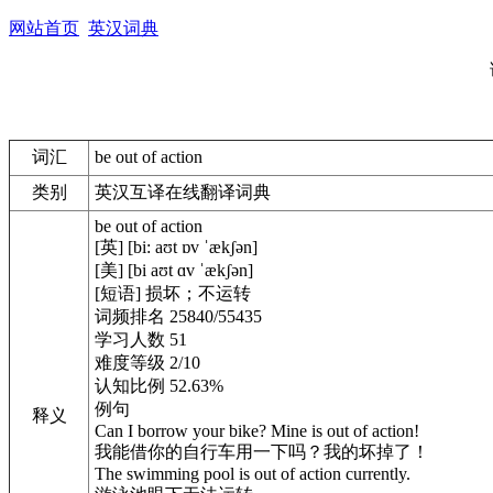
网站首页
英汉词典
词汇
be out of action
类别
英汉互译在线翻译词典
be out of action
[英] [bi: aʊt ɒv ˈækʃən]
[美] [bi aʊt ɑv ˈækʃən]
[短语] 损坏；不运转
词频排名 25840/55435
学习人数 51
难度等级 2/10
认知比例 52.63%
例句
释义
Can I borrow your bike? Mine is out of action!
我能借你的自行车用一下吗？我的坏掉了！
The swimming pool is out of action currently.