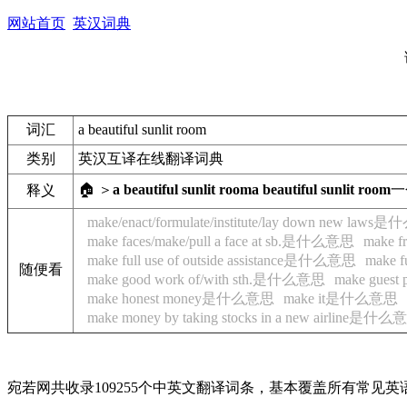
网站首页
英汉词典
词汇
a beautiful sunlit room
类别
英汉互译在线翻译词典
🏠 ＞
a beautiful sunlit room
a beautiful sunlit room
一
释义
make/enact/formulate/institute/lay down new law
make faces/make/pull a face at sb.是什么意思
make 
make full use of outside assistance是什么意思
make 
随便看
make good work of/with sth.是什么意思
make gues
make honest money是什么意思
make it是什么意思
make money by taking stocks in a new airline是什
宛若网共收录109255个中英文翻译词条，基本覆盖所有常