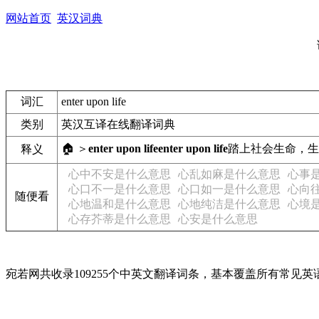
网站首页
英汉词典
词汇
enter upon life
类别
英汉互译在线翻译词典
🏠 ＞
enter upon life
enter upon life
踏上社会
生命，生
释义
心中不安是什么意思
心乱如麻是什么意思
心事
心口不一是什么意思
心口如一是什么意思
心向
随便看
心地温和是什么意思
心地纯洁是什么意思
心境
心存芥蒂是什么意思
心安是什么意思
宛若网共收录109255个中英文翻译词条，基本覆盖所有常