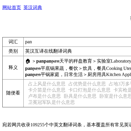
网站首页
英汉词典
词汇
pan
类别
英汉互译在线翻译词典
🏠 ＞
pan
pan
pæn
天平的秤盘
教育＞实验室
Laborator
释义
pan
pæn
平底锅
果蔬，餐饮＞炊具，餐具
Cooking Uten
pan
pæn
平锅
家庭，日常生活＞厨房用具
Kitchen Appl
占上风是什么意思
占优势是什么意思
占地3万
卡介苗是什么意思
卡口灯泡是什么意思
卡宾枪
随便看
卢布是什么意思
卧具是什么意思
卧室是什么意
卫冕冠军队是什么意思
宛若网共收录109255个中英文翻译词条，基本覆盖所有常