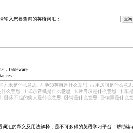
请输入您要查询的英语词汇：
y
sil, Tableware
iances
多平方米是什么意思
占地50英亩是什么意思
占用房间是什么意思
是什么意思
卡式录音机是什么意思
卡片目录是什么意思
卡车
思
卧床不起的病人是什么意思
卧铺是什么意思
卧铺票是什么
见英语词汇的释义及用法解释，是不可多得的英语学习平台，帮助