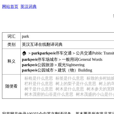
网站首页
英汉词典
词汇
park
类别
英汉互译在线翻译词典
🏠 ＞
park
park
pɑːk
停车
交通＞公共交通
Public Transi
park
pɑːk
停车场
城市＞一般用词
General Words
释义
park
pɑːk
公园
旅游＞观光
Sightseeing
park
pɑːk
公园
城市＞建筑（物）
Building
标枪是什么意思
标签是什么意思
标致的乡村姑
栏杆是什么意思
树上的梨子是什么意思
树上的
随便看
树干是什么意思
树木是什么意思
树木参天的宽
树木茂密的山谷是什么意思
树木茂盛的小山是什
宛若网共收录109255个中英文翻译词条，基本覆盖所有常