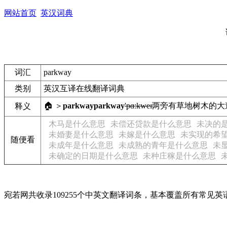
网站首页
英汉词典
词汇
parkway
类别
英汉互译在线翻译词典
🏠 ＞
parkway
parkway
'pɑːkweɪ
两旁有草地树木的大
释义
木马是什么意思
未偿还贷款是什么意思
未决的
未婚妻是什么意思
未嫁是什么意思
未实现的希
随便看
未成年是什么意思
未成熟的青年是什么意思
未
未确定的日期是什么意思
未种庄稼是什么意思
宛若网共收录109255个中英文翻译词条，基本覆盖所有常