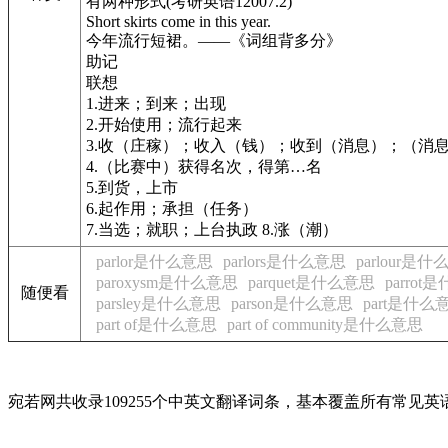
有两种形式(考研英语12007.2)
Short skirts come in this year.
今年流行短裙。——《词组背多分》
助记
联想
1.进来；到来；出现
2.开始使用；流行起来
3.收（庄稼）；收入（钱）；收到（消息）；（消
4.（比赛中）获得名次，得第…名
5.到货，上市
6.起作用；承担（任务）
7.当选；就职；上台执政 8.涨（潮）
parlor是什么意思
parlors是什么意思
parlour是
paroxysm是什么意思
parquet是什么意思
parro
随便看
parsley是什么意思
parson是什么意思
part是什么
part of是什么意思
part of community是什么意思
宛若网共收录109255个中英文翻译词条，基本覆盖所有常