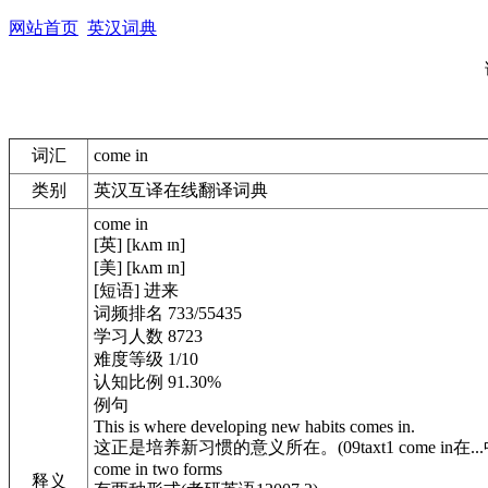
网站首页
英汉词典
词汇
come in
类别
英汉互译在线翻译词典
come in
[英] [kʌm ɪn]
[美] [kʌm ɪn]
[短语] 进来
词频排名 733/55435
学习人数 8723
难度等级 1/10
认知比例 91.30%
例句
This is where developing new habits comes in.
这正是培养新习惯的意义所在。(09taxt1 come in在..
come in two forms
释义