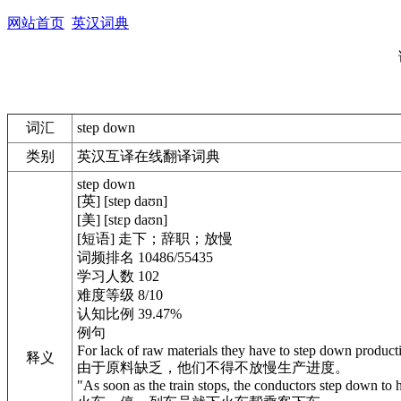
网站首页
英汉词典
词汇
step down
类别
英汉互译在线翻译词典
step down
[英] [step daʊn]
[美] [stɛp daʊn]
[短语] 走下；辞职；放慢
词频排名 10486/55435
学习人数 102
难度等级 8/10
认知比例 39.47%
例句
For lack of raw materials they have to step down product
释义
由于原料缺乏，他们不得不放慢生产进度。
"As soon as the train stops, the conductors step down to h