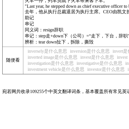
火车一停，列车员就下火车帮乘客下车。
"Last year, he stepped down as chief executive officer t
去年，他从执行总裁退居为执行主席。CEO由凯文担任。h
助记
串记
同义词：resign辞职
串记：step走+down下（公司）=“走下，下台，辞职
辨析：tear down扯下，拆除，撕毁
inversely是什么意思
inversion是什么意思
inver
inverted image是什么意思
invest是什么意思
inves
随便看
investigation是什么意思
investigative是什么意思
i
investment vehicle是什么意思
investor是什么意思
宛若网共收录109255个中英文翻译词条，基本覆盖所有常