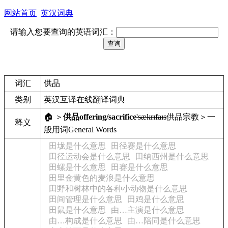
网站首页
英汉词典
请输入您要查询的英语词汇：
词汇
供品
类别
英汉互译在线翻译词典
🏠 ＞
供品
offering/sacrifice
'sækrɪfaɪs
供品
宗教＞一
释义
般用词
General Words
田垅是什么意思
田径赛是什么意思
田径运动会是什么意思
田纳西州是什么意思
田螺是什么意思
田赛是什么意思
田里金黄色的麦浪是什么意思
田野和树林中的各种小动物是什么意思
田间管理是什么意思
田鸡是什么意思
田鼠是什么意思
由…主演是什么意思
由…构成是什么意思
由…陪同是什么意思